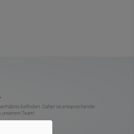
.
verhältnis befinden. Daher ist entsprechende
in unserem Team!