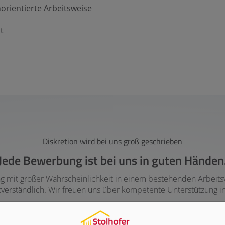
orientierte Arbeitsweise
t
Diskretion wird bei uns groß geschrieben
Jede Bewerbung ist bei uns in guten Händen
bung mit großer Wahrscheinlichkeit in einem bestehenden Arbeits
stverständlich. Wir freuen uns über kompetente Unterstützung 