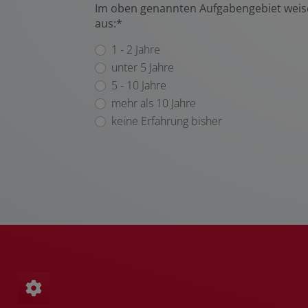
Im oben genannten Aufgabengebiet weise
aus:*
1 - 2 Jahre
unter 5 Jahre
5 - 10 Jahre
mehr als 10 Jahre
keine Erfahrung bisher