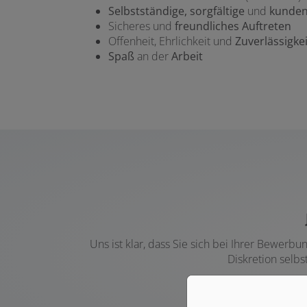
Selbstständige, sorgfältige
und
kunden
Sicheres und
freundliches Auftreten
Offenheit, Ehrlichkeit und
Zuverlässigkei
Spaß
an der
Arbeit
Uns ist klar, dass Sie sich bei Ihrer Bewer
Diskretion selb