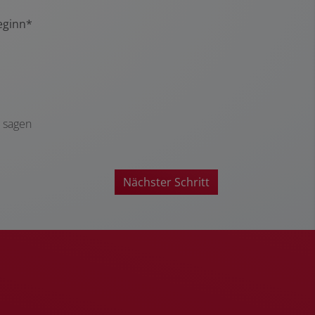
eginn*
t sagen
Nächster Schritt