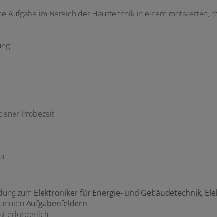
he Aufgabe im Bereich der Haustechnik in einem motivierten, 
ung
dener Probezeit
ma
ildung zum
Elektroniker für Energie- und Gebäudetechnik, Ele
nannten
Aufgabenfeldern
st erforderlich