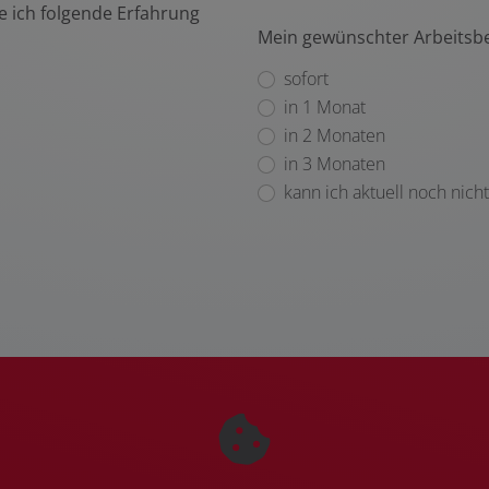
 ich folgende Erfahrung
Mein gewünschter Arbeitsb
sofort
in 1 Monat
in 2 Monaten
in 3 Monaten
kann ich aktuell noch nich