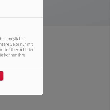
 bestmögliches
sere Seite nur mit
ierte Übersicht der
ie können Ihre
n